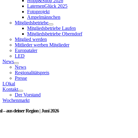
Hopp&Shop 2026
LaternenGlück 2025
Fotoprojekt
Ampelmännchen
Mitgliedsbetriebe
Mitgliedsbetriebe Laufen
Mitgliedsbetriebe Oberndorf
Mitglied werden
Mitlieder werben Mitglieder
Europataler
LED
News
News
Regionalitätspreis
Presse
LOkal
Kontakt
Der Vorstand
Wochenmarkt
 – aus deiner Region | Juni 2026