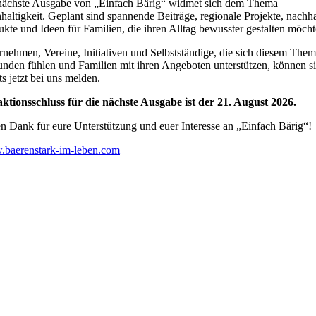
nächste Ausgabe von „Einfach Bärig“ widmet sich dem Thema
altigkeit. Geplant sind spannende Beiträge, regionale Projekte, nachha
kte und Ideen für Familien, die ihren Alltag bewusster gestalten möcht
rnehmen, Vereine, Initiativen und Selbstständige, die sich diesem The
unden fühlen und Familien mit ihren Angeboten unterstützen, können s
ts jetzt bei uns melden.
ktionsschluss für die nächste Ausgabe ist der 21. August 2026.
en Dank für eure Unterstützung und euer Interesse an „Einfach Bärig“!
baerenstark-im-leben.com