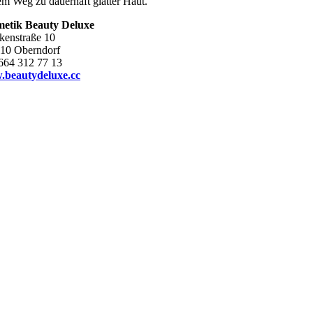
em Weg zu dauerhaft glatter Haut.
etik Beauty Deluxe
kenstraße 10
10 Oberndorf
664 312 77 13
beautydeluxe.cc