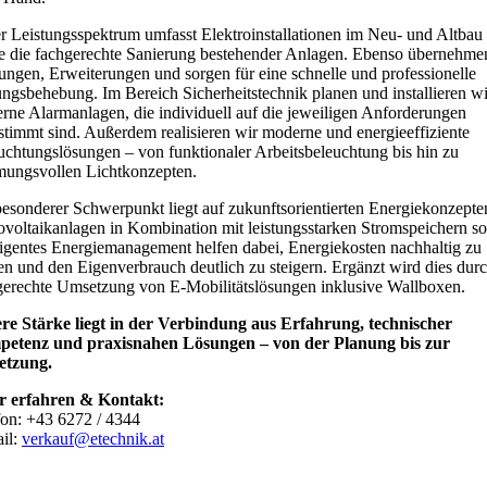
r Leistungsspektrum umfasst Elektroinstallationen im Neu- und Altbau
e die fachgerechte Sanierung bestehender Anlagen. Ebenso übernehme
ungen, Erweiterungen und sorgen für eine schnelle und professionelle
ungsbehebung. Im Bereich Sicherheitstechnik planen und installieren wi
rne Alarmanlagen, die individuell auf die jeweiligen Anforderungen
stimmt sind. Außerdem realisieren wir moderne und energieeffiziente
uchtungslösungen – von funktionaler Arbeitsbeleuchtung bis hin zu
mungsvollen Lichtkonzepten.
besonderer Schwerpunkt liegt auf zukunftsorientierten Energiekonzepte
ovoltaikanlagen in Kombination mit leistungsstarken Stromspeichern s
lligentes Energiemanagement helfen dabei, Energiekosten nachhaltig zu
en und den Eigenverbrauch deutlich zu steigern. Ergänzt wird dies durc
gerechte Umsetzung von E-Mobilitätslösungen inklusive Wallboxen.
re Stärke liegt in der Verbindung aus Erfahrung, technischer
etenz und praxisnahen Lösungen – von der Planung bis zur
tzung.
 erfahren & Kontakt:
fon: +43 6272 / 4344
il:
verkauf@etechnik.at