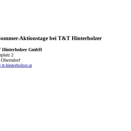
Sommer-Aktionstage bei T&T Hinterholzer
 Hinterholzer GmbH
hplatz 2
 Oberndorf
tt-hinterholzer.at