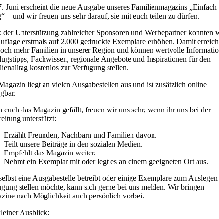
. Juni erscheint die neue Ausgabe unseres Familienmagazins „Einfach
“ – und wir freuen uns sehr darauf, sie mit euch teilen zu dürfen.
 der Unterstützung zahlreicher Sponsoren und Werbepartner konnten w
Auflage erstmals auf 2.000 gedruckte Exemplare erhöhen. Damit erreic
noch mehr Familien in unserer Region und können wertvolle Informatio
lugstipps, Fachwissen, regionale Angebote und Inspirationen für den
ienalltag kostenlos zur Verfügung stellen.
agazin liegt an vielen Ausgabestellen aus und ist zusätzlich online
gbar.
 euch das Magazin gefällt, freuen wir uns sehr, wenn ihr uns bei der
eitung unterstützt:
Erzählt Freunden, Nachbarn und Familien davon.
Teilt unsere Beiträge in den sozialen Medien.
Empfehlt das Magazin weiter.
Nehmt ein Exemplar mit oder legt es an einem geeigneten Ort aus.
selbst eine Ausgabestelle betreibt oder einige Exemplare zum Auslegen
ügung stellen möchte, kann sich gerne bei uns melden. Wir bringen
zine nach Möglichkeit auch persönlich vorbei.
leiner Ausblick: