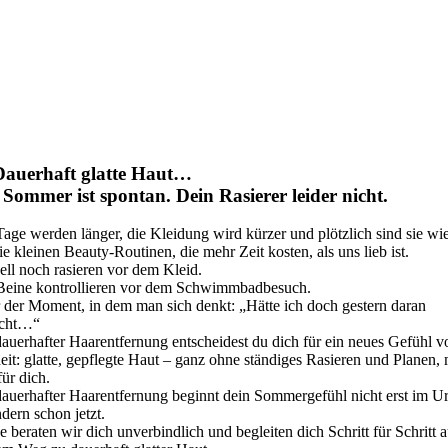
Dauerhaft glatte Haut…
 Sommer ist spontan. Dein Rasierer leider nicht.
Tage werden länger, die Kleidung wird kürzer und plötzlich sind sie wi
ie kleinen Beauty-Routinen, die mehr Zeit kosten, als uns lieb ist.
ell noch rasieren vor dem Kleid.
Beine kontrollieren vor dem Schwimmbadbesuch.
 der Moment, in dem man sich denkt: „Hätte ich doch gestern daran
cht…“
dauerhafter Haarentfernung entscheidest du dich für ein neues Gefühl v
eit: glatte, gepflegte Haut – ganz ohne ständiges Rasieren und Planen,
für dich.
dauerhafter Haarentfernung beginnt dein Sommergefühl nicht erst im U
dern schon jetzt.
 beraten wir dich unverbindlich und begleiten dich Schritt für Schritt a