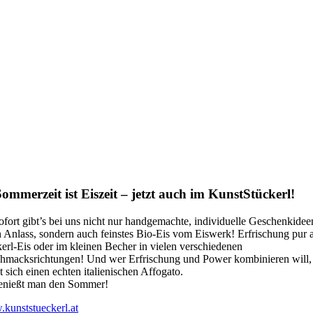
Sommerzeit ist Eiszeit – jetzt auch im KunstStückerl!
ofort gibt’s bei uns nicht nur handgemachte, individuelle Geschenkidee
n Anlass, sondern auch feinstes Bio-Eis vom Eiswerk! Erfrischung pur a
kerl-Eis oder im kleinen Becher in vielen verschiedenen
hmacksrichtungen! Und wer Erfrischung und Power kombinieren will,
 sich einen echten italienischen Affogato.
enießt man den Sommer!
kunststueckerl.at