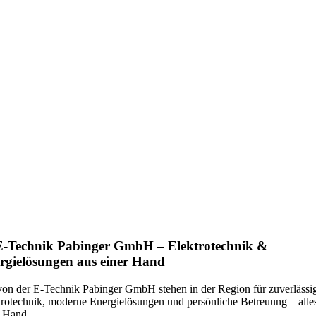
E-Technik Pabinger GmbH – Elektrotechnik &
rgielösungen aus einer Hand
von der
E-Technik Pabinger GmbH
stehen in der Region für zuverlässi
trotechnik, moderne Energielösungen und persönliche Betreuung – alle
r Hand.