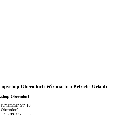
Copyshop Oberndorf: Wir machen Betriebs-Urlaub
yshop Oberndorf
ayrhammer-Str. 18
 Oberndorf
 +43 (0)6272 5353