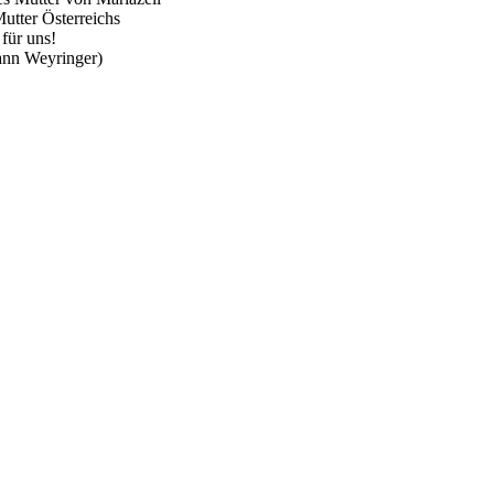
utter Österreichs
 für uns!
ann Weyringer)