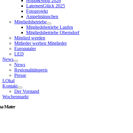
Hopp&Shop 2026
LaternenGlück 2025
Fotoprojekt
Ampelmännchen
Mitgliedsbetriebe
Mitgliedsbetriebe Laufen
Mitgliedsbetriebe Oberndorf
Mitglied werden
Mitlieder werben Mitglieder
Europataler
LED
News
News
Regionalitätspreis
Presse
LOkal
Kontakt
Der Vorstand
Wochenmarkt
a Mater