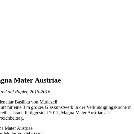
gna Mater Austriae
rell auf Papier, 2015-2016
enaltar Basilika von Mariazell
urf für eine 3 m großes Glaskunstwerk in der Verkündigungskirche in
eth – Israel fertiggestellt 2017, Magna Mater Austriae als
reichbeitrag.
a Mater Austriae
es Mutter von Mariazell