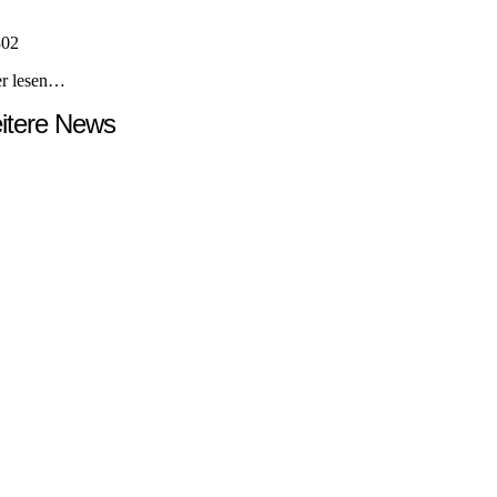
302
er lesen…
itere News