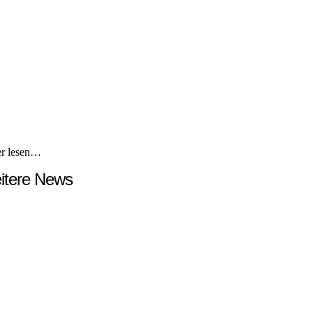
er lesen…
itere News