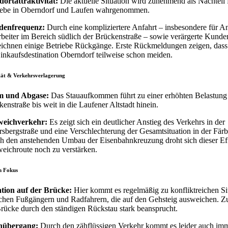
dortattraktivität:
Die aktuelle Situation wird zunehmend als Nachteil 
iebe in Oberndorf und Laufen wahrgenommen.
enfrequenz:
Durch eine kompliziertere Anfahrt – insbesondere für A
rbeiter im Bereich südlich der Brückenstraße – sowie verärgerte Kunde
eichnen einige Betriebe Rückgänge. Erste Rückmeldungen zeigen, das
Einkaufsdestination Oberndorf teilweise schon meiden.
tät & Verkehrsverlagerung
 und Abgase:
Das Stauaufkommen führt zu einer erhöhten Belastung
enstraße bis weit in die Laufener Altstadt hinein.
eichverkehr:
Es zeigt sich ein deutlicher Anstieg des Verkehrs in der
rsbergstraße und eine Verschlechterung der Gesamtsituation in der Färb
h den anstehenden Umbau der Eisenbahnkreuzung droht sich dieser Eff
eichroute noch zu verstärken.
im Fokus
ation auf der Brücke:
Hier kommt es regelmäßig zu konfliktreichen Si
chen Fußgängern und Radfahrern, die auf den Gehsteig ausweichen. 
Brücke durch den ständigen Rückstau stark beansprucht.
nübergang:
Durch den zähflüssigen Verkehr kommt es leider auch im