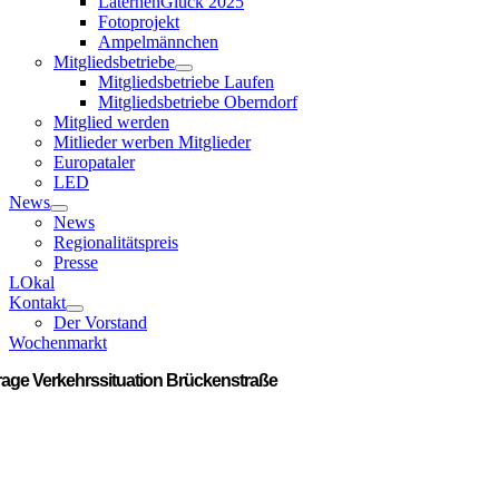
LaternenGlück 2025
Fotoprojekt
Ampelmännchen
Mitgliedsbetriebe
Mitgliedsbetriebe Laufen
Mitgliedsbetriebe Oberndorf
Mitglied werden
Mitlieder werben Mitglieder
Europataler
LED
News
News
Regionalitätspreis
Presse
LOkal
Kontakt
Der Vorstand
Wochenmarkt
age Verkehrssituation Brückenstraße