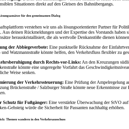
ensiblen Situationen direkt auf den Gleisen des Bahnübergangs.
Lösungsansätze für den gemeinsamen Dialog
aftsplattform verstehen wir uns als lösungsorientierter Partner für Polit
. Aus deinen Rückmeldungen und der Expertise des Vorstands haben s
sätze herauskristallisiert, die als wertvolle Denkanstöße dienen können
ung der Abbiegeverbote:
Eine punktuelle Rücknahme der Einfahrtver
 und Watzmannstraße könnte helfen, den Verkehrsfluss flexibler zu gest
ehrsberuhigung durch Rechts-vor-Links:
An den Kreuzungen südli
kenstraße könnte eine ungeregelte Vorfahrt das Geschwindigkeitsnivea
rliche Weise senken.
mierung der Verkehrssteuerung:
Eine Prüfung der Ampelregelung a
zung Brückenstraße / Salzburger Straße könnte neue Erkenntnisse zur 
gen.
 Schutz für Fußgänger:
Eine verstärkte Überwachung der StVO au
ken-Gehsteig würde die Sicherheit für Passanten nachhaltig erhöhen.
lick: Themen wandern in den Verkehrsausschuss