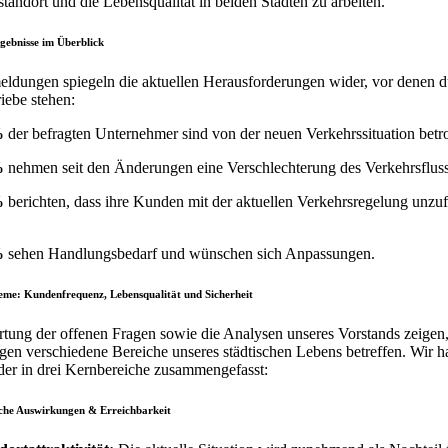
standort und die Lebensqualität in beiden Städten zu arbeiten.
gebnisse im Überblick
ldungen spiegeln die aktuellen Herausforderungen wider, vor denen d
iebe stehen:
%
der befragten Unternehmer sind von der neuen Verkehrssituation betro
%
nehmen seit den Änderungen eine Verschlechterung des Verkehrsflus
%
berichten, dass ihre Kunden mit der aktuellen Verkehrsregelung unzuf
%
sehen Handlungsbedarf und wünschen sich Anpassungen.
eme: Kundenfrequenz, Lebensqualität und Sicherheit
tung der offenen Fragen sowie die Analysen unseres Vorstands zeigen,
en verschiedene Bereiche unseres städtischen Lebens betreffen. Wir h
der in drei Kernbereiche zusammengefasst:
iche Auswirkungen & Erreichbarkeit