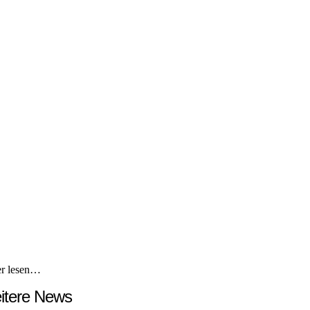
er lesen…
itere News