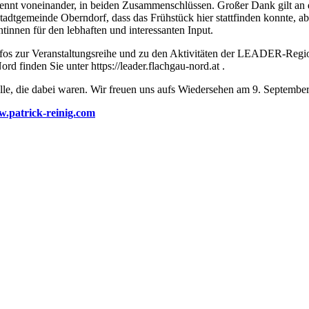
rennt voneinander, in beiden Zusammenschlüssen. Großer Dank gilt an 
Stadtgemeinde Oberndorf, dass das Frühstück hier stattfinden konnte, a
tinnen für den lebhaften und interessanten Input.
nfos zur Veranstaltungsreihe und zu den Aktivitäten der LEADER-Regi
rd finden Sie unter https://leader.flachgau-nord.at .
lle, die dabei waren. Wir freuen uns aufs Wiedersehen am 9. Septembe
.patrick-reinig.com