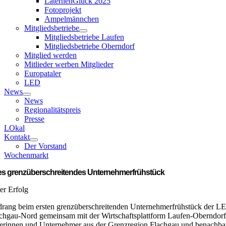
LaternenGlück 2025
Fotoprojekt
Ampelmännchen
Mitgliedsbetriebe
Mitgliedsbetriebe Laufen
Mitgliedsbetriebe Oberndorf
Mitglied werden
Mitlieder werben Mitglieder
Europataler
LED
News
News
Regionalitätspreis
Presse
LOkal
Kontakt
Der Vorstand
Wochenmarkt
es grenzüberschreitendes Unternehmerfrühstück
er Erfolg
rang beim ersten grenzüberschreitenden Unternehmerfrühstück der
chgau-Nord gemeinsam mit der Wirtschaftsplattform Laufen-Oberndorf
rinnen und Unternehmer aus der Grenzregion Flachgau und benachba