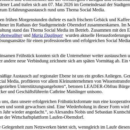
dener Land trafen sich am 07. Mai 2026 im Gemeindesaal der Stadtge
zum Erfahrungsaustausch rund ums Thema Social Media.
 den frühen Morgenstunden duftete es nach frischem Gebäck und Kaffee,
hmer im Rathaus der Stadtgemeinde Oberndorf zusammenkamen. Im M
taltung stand das Thema Social Media im Betrieb. Zusammen mit den E
ohenwallner
und
Maria Daglinger
wurden aktuelle Herausforderunge
sungsansätze für einen professionellen und erfolgreichen Social Media 
nsamen Frühstück konnten sich die Unternehmer weiter austauschen 
er andere neue Verbindung zeichnete sich am späten Vormittag ab. Ein 
mäßige Austausch auf regionaler Ebene ist uns ein großes Anliegen. Ge
cial Media, profitieren vor allem Kleinunternehmen von Wissenstransf
gezielten Unterstützungsangeboten“, betonen LEADER-Obfrau Bürger
cker und Geschäftsführerin Cathrine Maislinger unisono.
 uns, dass unsere erfolgreichen Frühstücksformate nun eine kooperati
aben und somit gewachsen sind. Eine Wiederholung in dieser Form wird
Jahr wieder angedacht.“, so Alexandra Nobis und Sebastian Kuntschi
 der Wirtschaftsplattform Laufen-Oberndorf.
e Gelegenheit zum Netzwerken bietet sich, wenngleich im Laufe diesen