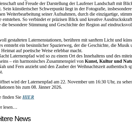
enschaft und Freude der Darstellung der Laufener Landschaft mit Blick
t. Sein künstlerischer Schwerpunkt liegt in der Fotografie, insbesondere
hen Weiterbearbeitung seiner Aufnahmen, durch die einzigartige, stim
entstehen. So verbindet er präzisen Blick und kreative Ausdruckskraft
ie die besondere Stimmung und Geschichte der Region auf eindrucksvol
voll gestalteten Laternenstationen, berühren mit sanftem Licht und küns
s entsteht ein besinnlicher Spazierweg, der die Geschichte, die Musik 
 Heimat auf poetische Weise erlebbar macht.
Nacht Laternenpfad wird so zu einem Ort des Innehaltens und des mitei
eins – ein harmonisches Zusammenspiel von
Kunst, Kultur und Nat
Nah und Fern anzieht und den Zauber der Weihnachtszeit authentisch s
t.
röffnet wird der Laternenpfad am 22. November um 16:30 Uhr, zu sehen
lationen bis zum 08. Jänner 2026.
e finden Sie
HIER
er lesen…
itere News