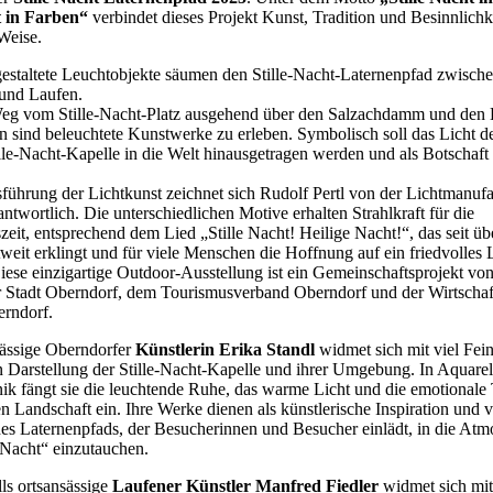
 in Farben“
verbindet dieses Projekt Kunst, Tradition und Besinnlichk
Weise.
gestaltete Leuchtobjekte säumen den Stille-Nacht-Laternenpfad zwisch
und Laufen.
g vom Stille-Nacht-Platz ausgehend über den Salzachdamm und den 
 sind beleuchtete Kunstwerke zu erleben. Symbolisch soll das Licht d
lle-Nacht-Kapelle in die Welt hinausgetragen werden und als Botschaft 
führung der Lichtkunst zeichnet sich Rudolf Pertl von der Lichtmanufa
ntwortlich. Die unterschiedlichen Motive erhalten Strahlkraft für die
eit, entsprechend dem Lied „Stille Nacht! Heilige Nacht!“, das seit üb
weit erklingt und für viele Menschen die Hoffnung auf ein friedvolles
iese einzigartige Outdoor-Ausstellung ist ein Gemeinschaftsprojekt von
r Stadt Oberndorf, dem Tourismusverband Oberndorf und der Wirtschaf
rndorf.
sässige Oberndorfer
Künstlerin Erika Standl
widmet sich mit viel Fei
n Darstellung der Stille-Nacht-Kapelle und ihrer Umgebung. In Aquarel
nik fängt sie die leuchtende Ruhe, das warme Licht und die emotionale 
en Landschaft ein. Ihre Werke dienen als künstlerische Inspiration und v
des Laternenpfads, der Besucherinnen und Besucher einlädt, in die Atm
 Nacht“ einzutauchen.
ls ortsansässige
Laufener Künstler Manfred Fiedler
widmet sich mit