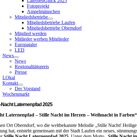
LaternenGlück 2025
Fotoprojekt
Ampelmännchen
Mitgliedsbetriebe
Mitgliedsbetriebe Laufen
Mitgliedsbetriebe Oberndorf
Mitglied werden
Mitlieder werben Mitglieder
Europataler
LED
News
News
Regionalitätspreis
Presse
LOkal
Kontakt
Der Vorstand
Wochenmarkt
le-Nacht Laternenpfad 2025
cht Laternenpfad – Stille Nacht im Herzen – Weihnacht in Farben“
hen Ort Oberndorf, wo die weltbekannte Melodie „Stille Nacht! Heilig
ung hat, entsteht gemeinsam mit der Stadt Laufen ein neues, stimmungs
er
Stille Nacht Laternenpfad 2025
. Unter dem Motto
„Stille Nacht 